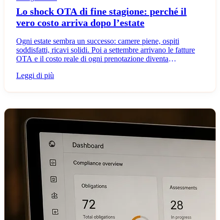
Lo shock OTA di fine stagione: perché il
vero costo arriva dopo l’estate
Ogni estate sembra un successo: camere piene, ospiti
soddisfatti, ricavi solidi. Poi a settembre arrivano le fatture
OTA e il costo reale di ogni prenotazione diventa
chiarissimo. Ecco perché il momento giusto per creare un
Leggi di più
canale di prenotazione diretta è adesso, non il prossimo
aprile.