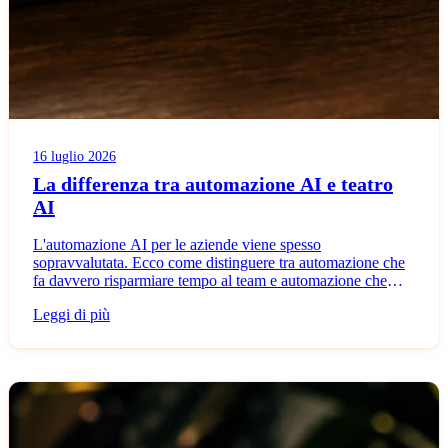
16 luglio 2026
La differenza tra automazione AI e teatro
AI
L'automazione AI per le aziende viene spesso
sopravvalutata. Ecco come distinguere tra automazione che
fa davvero risparmiare tempo al team e automazione che
sposta solo il lavoro altrove.
Leggi di più