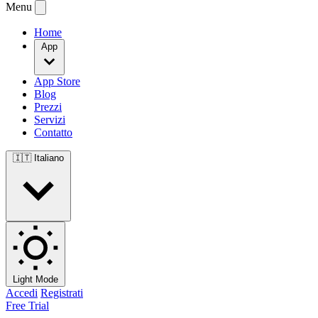
Menu
Home
App
App Store
Blog
Prezzi
Servizi
Contatto
🇮🇹
Italiano
Light Mode
Accedi
Registrati
Free Trial