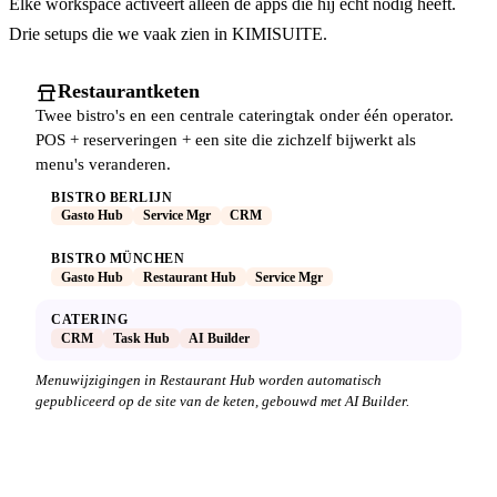
Elke workspace activeert alleen de apps die hij echt nodig heeft.
Drie setups die we vaak zien in KIMISUITE.
Restaurantketen
Twee bistro's en een centrale cateringtak onder één operator.
POS + reserveringen + een site die zichzelf bijwerkt als
menu's veranderen.
BISTRO BERLIJN
Gasto Hub
Service Mgr
CRM
BISTRO MÜNCHEN
Gasto Hub
Restaurant Hub
Service Mgr
CATERING
CRM
Task Hub
AI Builder
Menuwijzigingen in Restaurant Hub worden automatisch
gepubliceerd op de site van de keten, gebouwd met AI Builder.