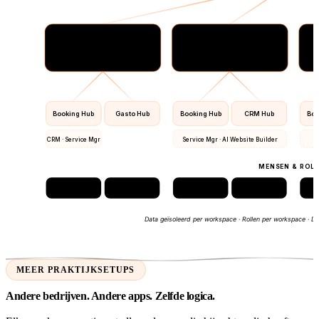
Hotel Berlin
Hotel Vienna
42 kamers · eigen restaurant
28 kamers · alleen ontbijt
Booking Hub
Gasto Hub
Booking Hub
CRM Hub
Boo
CRM · Service Mgr
Service Mgr · AI Website Builder
MENSEN & ROLL
GM
Receptie
GM
Staff (4)
Data geïsoleerd per workspace · Rollen per workspace · De
MEER PRAKTIJKSETUPS
Andere bedrijven. Andere apps. Zelfde logica.