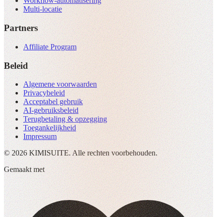
Workflow-automatisering
Multi-locatie
Partners
Affiliate Program
Beleid
Algemene voorwaarden
Privacybeleid
Acceptabel gebruik
AI-gebruiksbeleid
Terugbetaling & opzegging
Toegankelijkheid
Impressum
© 2026 KIMISUITE. Alle rechten voorbehouden.
Gemaakt met