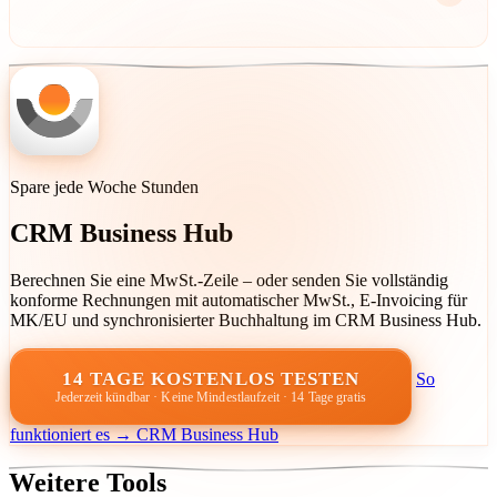
MwSt = 119 × (19/119) = 19€.
B2B-Transaktionen verwenden typischerweise Nettopreise (ohne
MwSt), während B2C oft Bruttopreise zeigt (inkl. MwSt). Klären
Sie immer, was Sie in Angeboten und Rechnungen verwenden.
Spare jede Woche Stunden
CRM Business Hub
Berechnen Sie eine MwSt.-Zeile – oder senden Sie vollständig
konforme Rechnungen mit automatischer MwSt., E-Invoicing für
MK/EU und synchronisierter Buchhaltung im CRM Business Hub.
14 TAGE KOSTENLOS TESTEN
So
Jederzeit kündbar · Keine Mindestlaufzeit · 14 Tage gratis
funktioniert es → CRM Business Hub
Weitere Tools