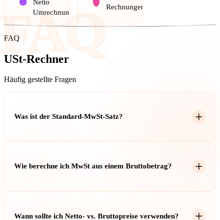
Netto
FAQ
Rechnungen
Umrechnung
FAQ
USt-Rechner
Häufig gestellte Fragen
Was ist der Standard-MwSt-Satz?
MwSt-Sätze variieren je nach Land. Häufige Sätze sind 19%
(Deutschland), 20% (Österreich), 7,7% (Schweiz). Einige Länder
Wie berechne ich MwSt aus einem Bruttobetrag?
haben ermäßigte Sätze für bestimmte Waren.
Um MwSt aus Brutto zu finden: MwSt = Brutto × (MwSt-Satz /
(100 + MwSt-Satz)). Zum Beispiel, bei 19% MwSt auf 119€ brutto:
Wann sollte ich Netto- vs. Bruttopreise verwenden?