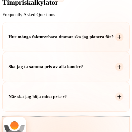
Timpriskalkylator
Frequently Asked Questions
Hur många fakturerbara timmar ska jag planera för?
De flesta frilansare kan fakturera 60-70% av sina arbetstimmar.
Planera för 1 000-1 400 fakturerbara timmar per år efter admin,
Ska jag ta samma pris av alla kunder?
marknadsföring, semester och sjukdom.
Inte nödvändigtvis. Överväg värdebaserad prissättning. Ta mer betalt
för brådskande arbete, specialiserad expertis eller kunder med större
När ska jag höja mina priser?
budgetar.
Höj årligen med inflationen, när efterfrågan överstiger kapaciteten,
efter nya färdigheter eller när du ligger betydligt under marknaden.