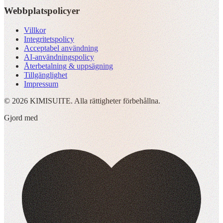
Webbplatspolicyer
Villkor
Integritetspolicy
Acceptabel användning
AI-användningspolicy
Återbetalning & uppsägning
Tillgänglighet
Impressum
© 2026 KIMISUITE. Alla rättigheter förbehållna.
Gjord med