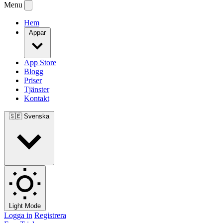
Menu
Hem
Appar
App Store
Blogg
Priser
Tjänster
Kontakt
🇸🇪
Svenska
Light Mode
Logga in
Registrera