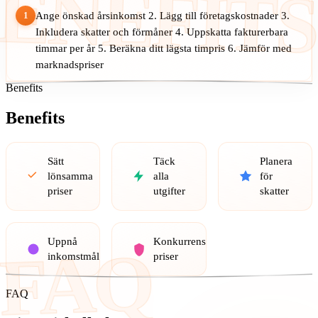
ENEFITS
1
Ange önskad årsinkomst 2. Lägg till företagskostnader 3.
Inkludera skatter och förmåner 4. Uppskatta fakturerbara
timmar per år 5. Beräkna ditt lägsta timpris 6. Jämför med
marknadspriser
Benefits
Benefits
Sätt
Täck
Planera
lönsamma
alla
för
priser
utgifter
skatter
Uppnå
Konkurrenskraftiga
FAQ
inkomstmål
priser
FAQ