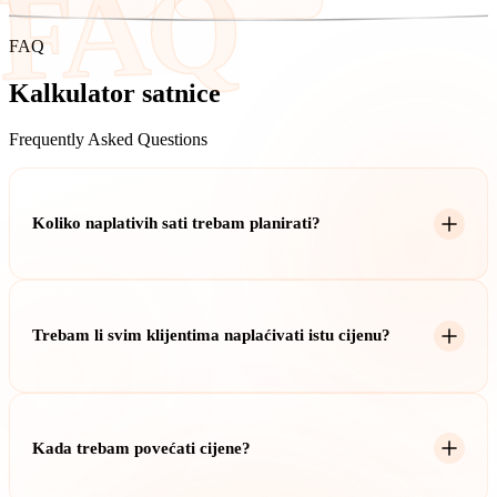
FAQ
FAQ
Kalkulator satnice
Frequently Asked Questions
Koliko naplativih sati trebam planirati?
Većina freelancera može naplatiti 60-70% radnih sati. Planirajte
1.000-1.400 naplativih sati godišnje nakon admina, marketinga,
Trebam li svim klijentima naplaćivati istu cijenu?
odmora i bolovanja.
Ne nužno. Razmotrite cijene temeljene na vrijednosti. Naplaćujte
više za hitan posao, specijaliziranu stručnost ili klijente s većim
Kada trebam povećati cijene?
budžetima.