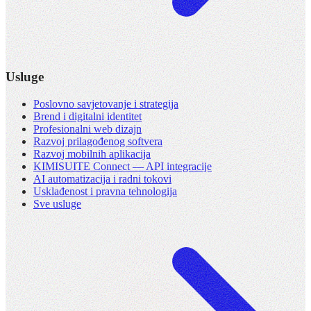
Usluge
Poslovno savjetovanje i strategija
Brend i digitalni identitet
Profesionalni web dizajn
Razvoj prilagođenog softvera
Razvoj mobilnih aplikacija
KIMISUITE Connect — API integracije
AI automatizacija i radni tokovi
Usklađenost i pravna tehnologija
Sve usluge