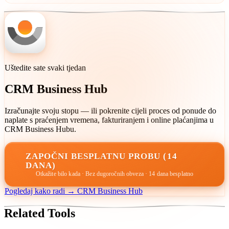
Povećavajte godišnje s inflacijom, kada potražnja premašuje
kapacitet, nakon novih vještina ili kada ste značajno ispod tržišta.
Uštedite sate svaki tjedan
CRM Business Hub
Izračunajte svoju stopu — ili pokrenite cijeli proces od ponude do
naplate s praćenjem vremena, fakturiranjem i online plaćanjima u
CRM Business Hubu.
ZAPOČNI BESPLATNU PROBU (14
DANA)
Otkažite bilo kada · Bez dugoročnih obveza · 14 dana besplatno
Pogledaj kako radi → CRM Business Hub
Related Tools