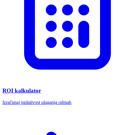
ROI kalkulator
Izračunaj isplativost ulaganja odmah