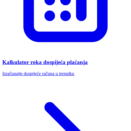
Kalkulator roka dospijeća plaćanja
Izračunajte dospijeće računa u trenutku