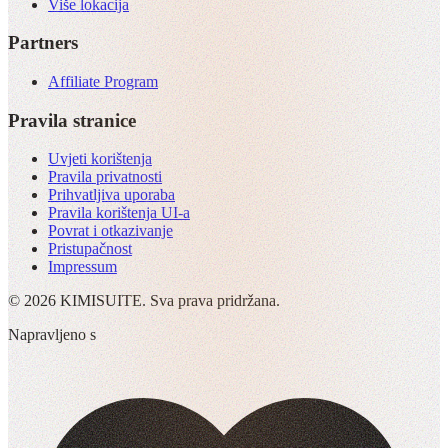
Više lokacija
Partners
Affiliate Program
Pravila stranice
Uvjeti korištenja
Pravila privatnosti
Prihvatljiva uporaba
Pravila korištenja UI-a
Povrat i otkazivanje
Pristupačnost
Impressum
© 2026 KIMISUITE. Sva prava pridržana.
Napravljeno s