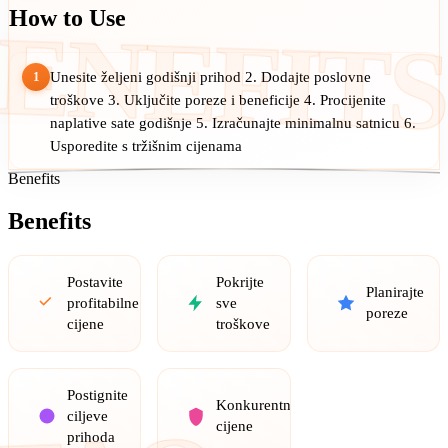
How to Use
ENEFITS
1
Unesite željeni godišnji prihod 2. Dodajte poslovne
troškove 3. Uključite poreze i beneficije 4. Procijenite
naplative sate godišnje 5. Izračunajte minimalnu satnicu 6.
Usporedite s tržišnim cijenama
Benefits
Benefits
Postavite
Pokrijte
Planirajte
profitabilne
sve
poreze
cijene
troškove
Postignite
Konkurentne
ciljeve
cijene
prihoda