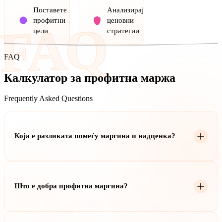
Поставете
Анализирајте
профитни
ценовни
FAQ
цели
стратегии
FAQ
Калкулатор за профитна маржа
Frequently Asked Questions
Која е разликата помеѓу маргина и надценка?
Маргина е профит како процент од продажната цена. Надценка
е профит како процент од цената. 50% надценка дава 33,3%
Што е добра профитна маргина?
маргина.
Добри маргини варираат по индустрија. Малопродажба цели