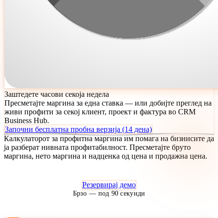
Заштедете часови секоја недела
Пресметајте маргина за една ставка — или добијте преглед на
живи профити за секој клиент, проект и фактура во CRM
Business Hub.
Започни бесплатна пробна верзија (14 дена)
Калкулаторот за профитна маргина им помага на бизнисите да
ја разберат нивната профитабилност. Пресметајте бруто
маргина, нето маргина и надценка од цена и продажна цена.
Резервирај демо
Брзо — под 90 секунди