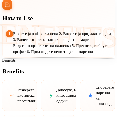
How to Use
ENEFITS
1
Внесете ја набавната цена 2. Внесете ја продажната цена
3. Видете го пресметаниот процент на маргина 4.
Видете го процентот на надценка 5. Пресметајте бруто
профит 6. Прилагодете цени за целни маргини
Benefits
Benefits
Споредете
Разберете
Донесувајте
маргини
вистинска
информирани
на
профитабилност
одлуки
производи