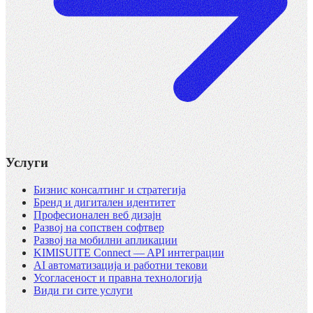
Услуги
Бизнис консалтинг и стратегија
Бренд и дигитален идентитет
Професионален веб дизајн
Развој на сопствен софтвер
Развој на мобилни апликации
KIMISUITE Connect — API интеграции
AI автоматизација и работни текови
Усогласеност и правна технологија
Види ги сите услуги