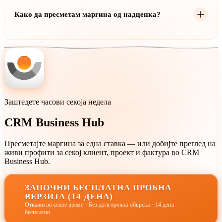
25-50%, услуги 50-80% и софтвер 80-90%.
Како да пресметам маргина од надценка?
Маргина = Надценка / (100 + Надценка) × 100. На пример, 50%
надценка дава: 50 / 150 × 100 = 33,3% маргина.
Заштедете часови секоја недела
CRM Business Hub
Пресметајте маргина за една ставка — или добијте преглед на
живи профити за секој клиент, проект и фактура во CRM
Business Hub.
ЗАПОЧНИ БЕСПЛАТНА ПРОБНА
ВЕРЗИЈА (14 ДЕНА)
Откажи во секое време · Без долгорочна обврска · 14 дена
бесплатно