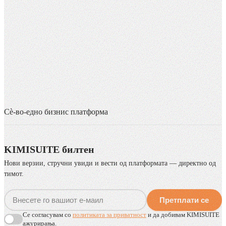
Сè-во-едно бизнис платформа
KIMISUITE билтен
Нови верзии, стручни увиди и вести од платформата — директно од
тимот.
Претплати се
Се согласувам со
политиката за приватност
и да добивам KIMISUITE
ажурирања.