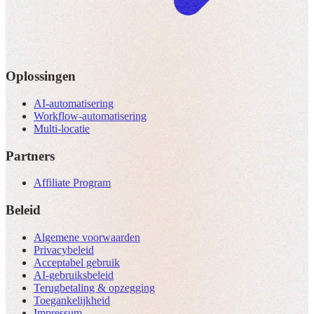
Oplossingen
AI-automatisering
Workflow-automatisering
Multi-locatie
Partners
Affiliate Program
Beleid
Algemene voorwaarden
Privacybeleid
Acceptabel gebruik
AI-gebruiksbeleid
Terugbetaling & opzegging
Toegankelijkheid
Impressum