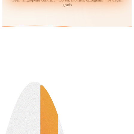
Geen langlopend contract · Op elk moment opzegbaar · 14 dagen
gratis