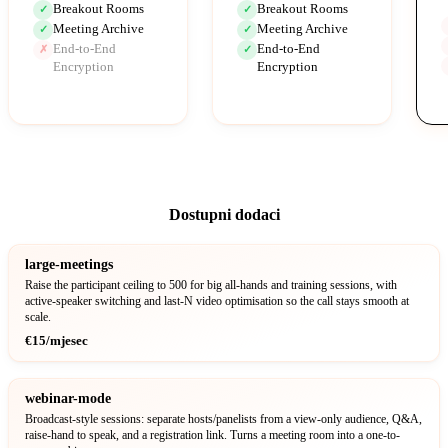
Breakout Rooms
Breakout Rooms
✓
✓
Meeting Archive
Meeting Archive
✓
✓
End-to-End
End-to-End
✗
✓
Encryption
Encryption
Dostupni dodaci
large-meetings
Raise the participant ceiling to 500 for big all-hands and training sessions, with
active-speaker switching and last-N video optimisation so the call stays smooth at
scale.
€15/mjesec
webinar-mode
Broadcast-style sessions: separate hosts/panelists from a view-only audience, Q&A,
raise-hand to speak, and a registration link. Turns a meeting room into a one-to-