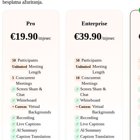
besplatna ažuriranja.
Pro
Enterprise
€19.90
€39.90
/mjesec
/mjesec
Participants
Participants
50
50
Meeting
Meeting
Unlimited
Unlimited
Length
Length
Concurrent
Concurrent
5
10
Meetings
Meetings
Screen Share &
Screen Share &
✓
✓
Chat
Chat
Whiteboard
Whiteboard
✓
✓
Virtual
Virtual
+ Custom
+ Custom
Backgrounds
Backgrounds
Recording
Recording
✓
✓
Live Captions
Live Captions
✓
✓
AI Summary
AI Summary
✓
✓
Caption Translation
Caption Translation
✓
✓