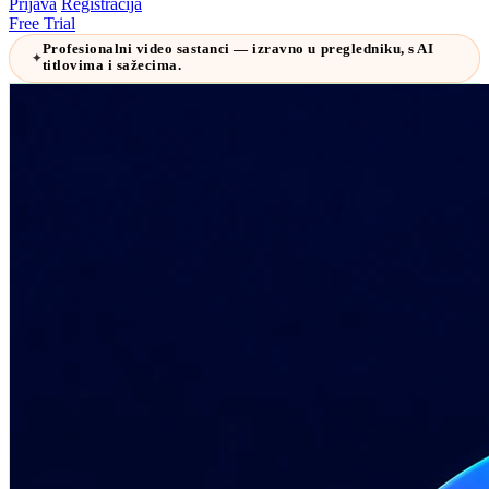
Prijava
Registracija
Free Trial
Profesionalni video sastanci — izravno u pregledniku, s AI
✦
titlovima i sažecima.