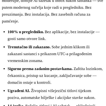
moderujte, dobijte AI sažetak u inbox nakon sastanka — sve
putem modernog sučelja koje radi u pregledniku. Bez
preuzimanja. Bez instalacija. Bez zasebnih računa za
pamćenje.
100% u pregledniku.
Bez aplikacije, bez instalacije —
gosti samo otvore link.
Trenutačno ili zakazano.
Sobe jednim klikom ili
zakazani sastanci s prikazom UTC-a prilagođenim
vremenskim zonama.
Sigurno prema zadanim postavkama.
Zaštita lozinkom,
čekaonica, pristup uz kucanje, zaključavanje sobe —
domaćin ostaje u kontroli.
Ugrađeni AI.
Živopisni višejezični titlovi tijekom
poziva, automatske bilješke i akcijske stavke nakon.
14 jezika.
Sučelje, titlovi i AI sažetak — uključujući