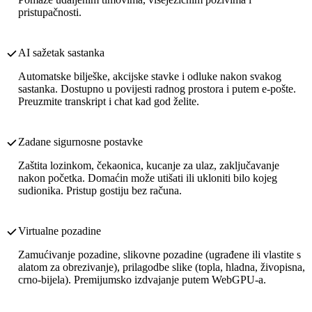
pristupačnosti.
AI sažetak sastanka
Automatske bilješke, akcijske stavke i odluke nakon svakog
sastanka. Dostupno u povijesti radnog prostora i putem e-pošte.
Preuzmite transkript i chat kad god želite.
Zadane sigurnosne postavke
Zaštita lozinkom, čekaonica, kucanje za ulaz, zaključavanje
nakon početka. Domaćin može utišati ili ukloniti bilo kojeg
sudionika. Pristup gostiju bez računa.
Virtualne pozadine
Zamućivanje pozadine, slikovne pozadine (ugrađene ili vlastite s
alatom za obrezivanje), prilagodbe slike (topla, hladna, živopisna,
crno-bijela). Premijumsko izdvajanje putem WebGPU-a.