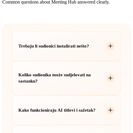
Common questions about Meeting Hub answered clearly.
Trebaju li sudionici instalirati nešto?
Ne. Meeting Hub radi 100% u pregledniku. Domaćini,
članovi tima i vanjski gosti pridružuju se putem linka u
Koliko sudionika može sudjelovati na
bilo kojemu modernom pregledniku. Bez aplikacije, bez
sastanku?
dodatka, bez proširenja.
Moderna SFU arhitektura omogućuje stabilne višestrane
pozive. Kapacitet se skalira prema vašem KIMISUITE
Kako funkcioniraju AI titlovi i sažetak?
planu — pogledajte /pricing za trenutna ograničenja.
Prioritizacija aktivnog govornika osigurava
responzivnost velikih sastanaka.
Titlovi uživo rade u stvarnom vremenu tijekom sastanka