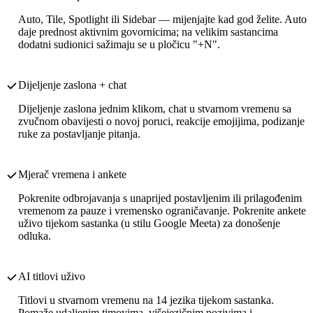
Auto, Tile, Spotlight ili Sidebar — mijenjajte kad god želite. Auto
daje prednost aktivnim govornicima; na velikim sastancima
dodatni sudionici sažimaju se u pločicu "+N".
Dijeljenje zaslona + chat
Dijeljenje zaslona jednim klikom, chat u stvarnom vremenu sa
zvučnom obavijesti o novoj poruci, reakcije emojijima, podizanje
ruke za postavljanje pitanja.
Mjerač vremena i ankete
Pokrenite odbrojavanja s unaprijed postavljenim ili prilagođenim
vremenom za pauze i vremensko ograničavanje. Pokrenite ankete
uživo tijekom sastanka (u stilu Google Meeta) za donošenje
odluka.
AI titlovi uživo
Titlovi u stvarnom vremenu na 14 jezika tijekom sastanka.
Pomaže udaljenim timovima, višejezičnim pozivima i