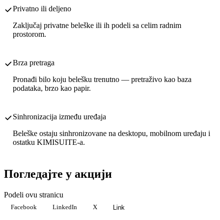
Privatno ili deljeno
Zaključaj privatne beleške ili ih podeli sa celim radnim
prostorom.
Brza pretraga
Pronađi bilo koju belešku trenutno — pretraživo kao baza
podataka, brzo kao papir.
Sinhronizacija između uređaja
Beleške ostaju sinhronizovane na desktopu, mobilnom uređaju i
ostatku KIMISUITE-a.
Погледајте у акцији
Podeli ovu stranicu
Facebook
LinkedIn
X
Link