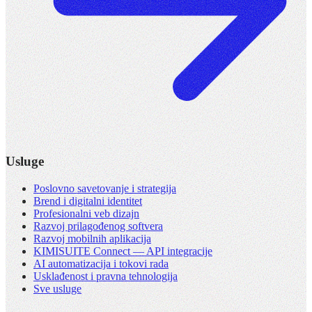
Usluge
Poslovno savetovanje i strategija
Brend i digitalni identitet
Profesionalni veb dizajn
Razvoj prilagođenog softvera
Razvoj mobilnih aplikacija
KIMISUITE Connect — API integracije
AI automatizacija i tokovi rada
Usklađenost i pravna tehnologija
Sve usluge