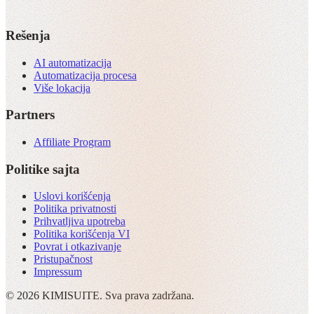
Rešenja
AI automatizacija
Automatizacija procesa
Više lokacija
Partners
Affiliate Program
Politike sajta
Uslovi korišćenja
Politika privatnosti
Prihvatljiva upotreba
Politika korišćenja VI
Povrat i otkazivanje
Pristupačnost
Impressum
© 2026 KIMISUITE. Sva prava zadržana.