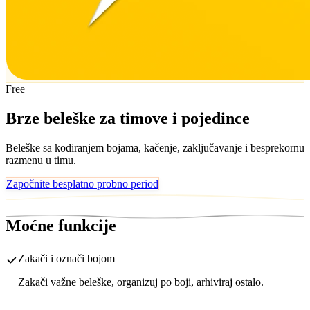
Free
Brze beleške za timove i pojedince
Beleške sa kodiranjem bojama, kačenje, zaključavanje i besprekornu
razmenu u timu.
Započnite besplatno probno period
Moćne funkcije
Zakači i označi bojom
Zakači važne beleške, organizuj po boji, arhiviraj ostalo.