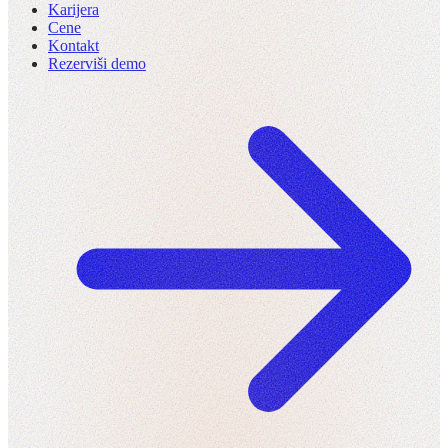
Karijera
Cene
Kontakt
Rezerviši demo