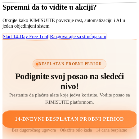
Spremni da to vidite u akciji?
Otkrijte kako KIMISUITE povezuje rast, automatizaciju i AI u
jedan objedinjeni sistem.
Start 14-Day Free Trial
Razgovarajte sa stručnjakom
BESPLATAN PROBNI PERIOD
Podignite svoj posao na sledeći
nivo!
Prestanite da plaćate alate koje jedva koristite. Vodite posao sa
KIMISUITE platformom.
14-DNEVNI BESPLATAN PROBNI PERIOD
Bez dugoročnog ugovora · Otkažite bilo kada · 14 dana besplatno