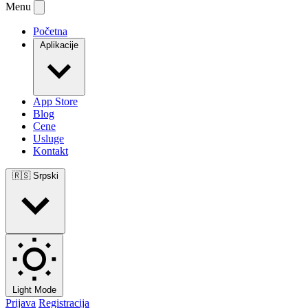
Menu
Početna
Aplikacije
App Store
Blog
Cene
Usluge
Kontakt
🇷🇸
Srpski
Light Mode
Prijava
Registracija