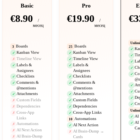
Basic
Pro
E
€8.90
€19.90
€3
/
/
месец
месец
Unlim
Boards
Boards
3
25
Ka
✓
Kanban View
Kanban View
✓
✓
Ti
✓
Timeline View
Timeline View
✗
✓
La
✓
Labels &
Labels &
✓
✓
Ch
✓
Assignees
Assignees
Co
✓
Checklists
Checklists
✓
✓
@m
Comments &
Comments &
✓
✓
At
✓
@mentions
@mentions
Cu
✓
Attachments
Attachments
✓
✓
De
✓
Custom Fields
Custom Fields
✗
✓
Cr
✓
Dependencies
Dependencies
✗
✓
Unlim
Cross-App
Cross-App Links
✗
✓
AI
✓
Links
Automations
10
AI
✓
Automations
✗
AI Next Action
✓
Ca
AI Next Action
✗
AI Brain-Dump →
✗
AI Brain-Dump
Cards
✗