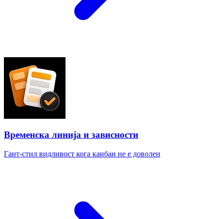
Временска линија и зависности
Гант-стил видливост кога канбан не е доволен