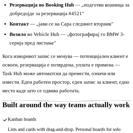
Резервација во Booking Hub
— „подготви кошница за
добредојде за резервација #4521"
Контакт
— „јави се на Сара следниот вторник"
Возило
во Vehicle Hub — „фотографирај го BMW 3-
серија пред листање"
Кога изворниот запис се менува — потенцијален клиент е
освоен, резервација е потврдена, уплата е примена —
Task Hub може автоматски да премести, означи или
извести. Еден работен простор, еден запис за клиент, едно
место каде што се одвива работата.
Built around the way teams actually work
Kanban boards
Lists and cards with drag-and-drop. Personal boards for solo