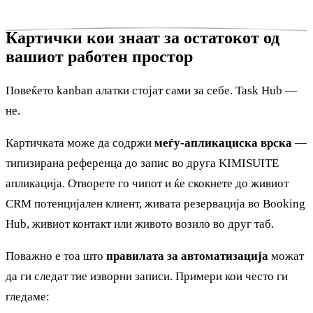
Картички кои знаат за остатокот од
вашиот работен простор
Повеќето kanban алатки стојат сами за себе. Task Hub —
не.
Картичката може да содржи
меѓу-апликациска врска
—
типизирана референца до запис во друга KIMISUITE
апликација. Отворете го чипот и ќе скокнете до живиот
CRM потенцијален клиент, живата резервација во Booking
Hub, живиот контакт или живото возило во друг таб.
Поважно е тоа што
правилата за автоматизација
можат
да ги следат тие изворни записи. Примери кои често ги
гледаме: