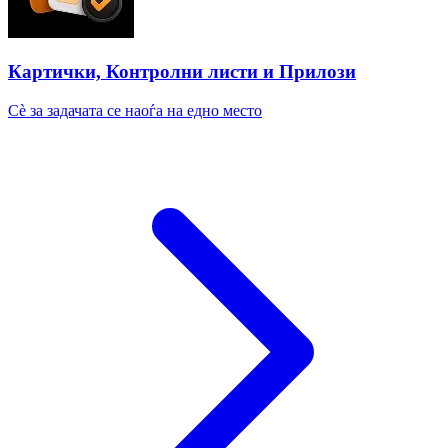
Картички, Контролни листи и Прилози
Сè за задачата се наоѓа на едно место