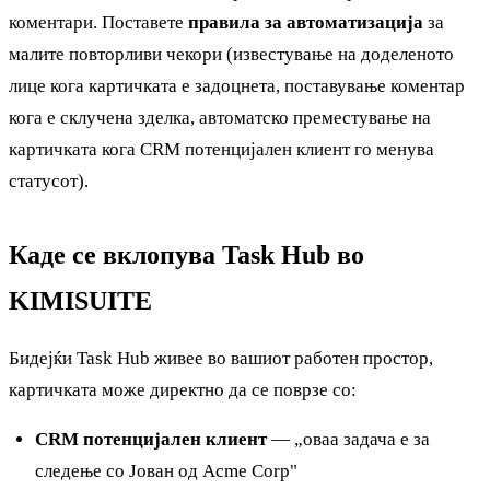
коментари. Поставете
правила за автоматизација
за
малите повторливи чекори (известување на доделеното
лице кога картичката е задоцнета, поставување коментар
кога е склучена зделка, автоматско преместување на
картичката кога CRM потенцијален клиент го менува
статусот).
Каде се вклопува Task Hub во
KIMISUITE
Бидејќи Task Hub живее во вашиот работен простор,
картичката може директно да се поврзе со:
CRM потенцијален клиент
— „оваа задача е за
следење со Јован од Acme Corp"