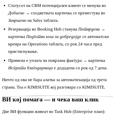
Статусот на CRM потенцијален клиент се менува во
Добиено
→ соодветната картичка се преместува во
Завршено
на Sales таблата.
Резервација во Booking Hub станува
Потврдена
→
картичка
Подготви кош за добредојде
се автоматски
креира на Operations таблата, со рок 24 часа пред
пристигнување.
Примена е уплата на поврзана фактура → картичка
Испрати благодарница
е додадена со рок од 7 дена.
Ничто од ова не бара алатка за автоматизација од трета
страна. Тоа е KIMISUITE кој разговара со KIMISUITE.
ВИ кој помага — и чека ваш клик
Две ВИ функции живеат во Task Hub (Enterprise план):