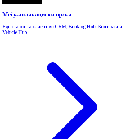
Меѓу-апликациски врски
Еден запис за клиент во CRM, Booking Hub, Контакти и
Vehicle Hub