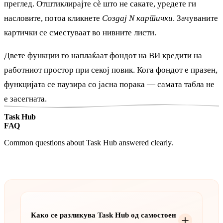
преглед. Отштиклирајте сè што не сакате, уредете ги
насловите, потоа кликнете
Создај N картички
. Зачуваните
картички се сместуваат во нивните листи.
Двете функции го наплаќаат фондот на ВИ кредити на
работниот простор при секој повик. Кога фондот е празен,
функцијата се паузира со јасна порака — самата табла не
е засегната.
Task Hub
FAQ
Common questions about Task Hub answered clearly.
Како се разликува Task Hub од самостоен