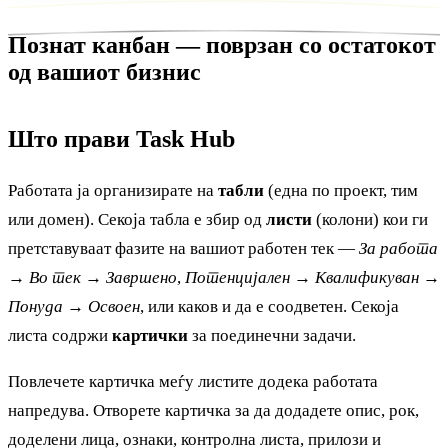
Познат канбан — поврзан со остатокот
од вашиот бизнис
Што прави Task Hub
Работата ја организирате на
табли
(една по проект, тим
или домен). Секоја табла е збир од
листи
(колони) кои ги
претставуваат фазите на вашиот работен тек —
За работа
→ Во тек → Завршено
,
Потенцијален → Квалификуван →
Понуда → Освоен
, или каков и да е соодветен. Секоја
листа содржи
картички
за поединечни задачи.
Повлечете картичка меѓу листите додека работата
напредува. Отворете картичка за да додадете опис, рок,
доделени лица, ознаки, контролна листа, прилози и